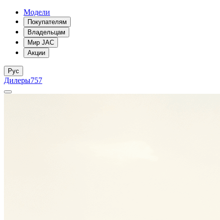
Модели
Покупателям
Владельцам
Мир JAC
Акции
Рус
Дилеры
757