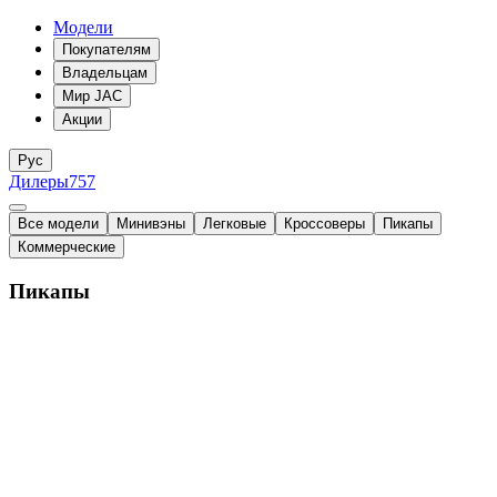
Модели
Покупателям
Владельцам
Мир JAC
Акции
Рус
Дилеры
757
Все модели
Минивэны
Легковые
Кроссоверы
Пикапы
Коммерческие
Пикапы